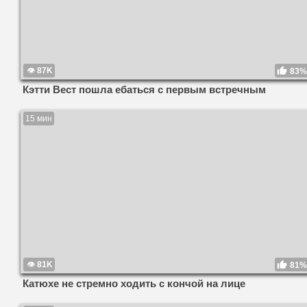
87K
83%
Кэтти Вест пошла ебаться с первым встречным
15 мин
81K
81%
Катюхе не стремно ходить с кончой на лице