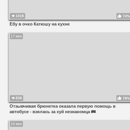
101K
74%
Ебу в очко Катюшу на кухне
17 мин
83K
78%
Отзывчивая брюнетка оказала первую помощь в
автобусе - взялась за хуй незнакомца 🚌
16 мин