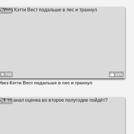
24 мин
76K
80%
Увез Кэтти Вест подальше в лес и трахнул
24 мин