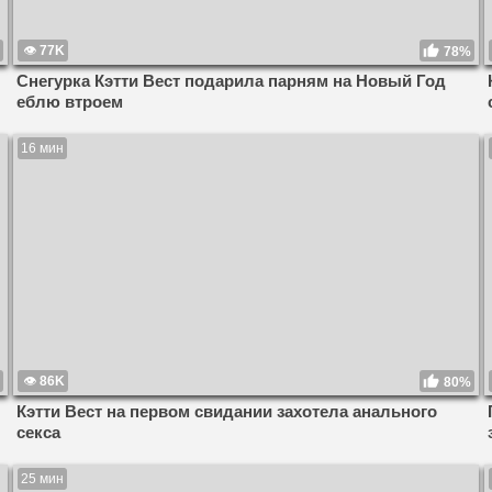
77K
78%
Снегурка Кэтти Вест подарила парням на Новый Год
еблю втроем
16 мин
86K
80%
Кэтти Вест на первом свидании захотела анального
секса
25 мин