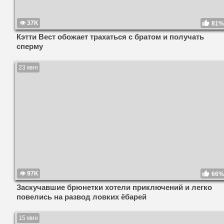
37K
81%
Кэтти Вест обожает трахаться с братом и получать
сперму
23 мин
97K
66%
Заскучавшие брюнетки хотели приключений и легко
повелись на развод ловких ёбарей
15 мин