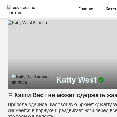
Главная
Кате
Katty West
Кэтти Вест не может сдержать жа
Природа одарила шаловливую брюнетку
Katty 
снимается в порнухе и раздвигает ноги перед вс
это только в радость!