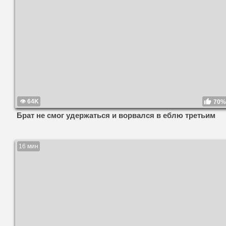
64K
70%
Брат не смог удержаться и ворвался в еблю третьим
16 мин