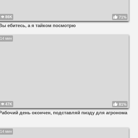
86K
71%
Вы ебитесь, а я тайком посмотрю
14 мин
47K
81%
Рабочий день окончен, подставляй пизду для агронома
14 мин