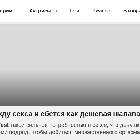
гории
Актрисы
Теги
Лучшее
В избр
жду секса и ебется как дешевая шалав
West
такой сильной потребностью в сексе, что девушк
еми подряд, чтобы добиться множественного оргазма 