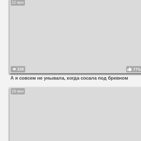
22 мин
32K
77%
А я совсем не унывала, когда сосала под бревном
29 мин