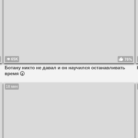
65K
76%
Ботану никто не давал и он научился останавливать
время 🕢
18 мин