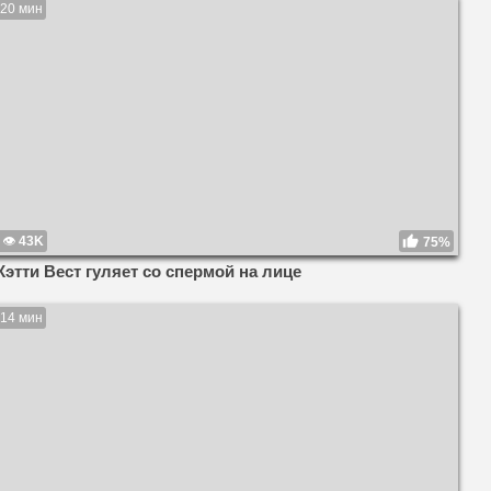
20 мин
43K
75%
Кэтти Вест гуляет со спермой на лице
14 мин