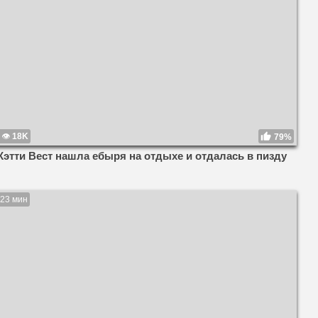
18K
79%
Кэтти Вест нашла ебыря на отдыхе и отдалась в пизду
23 мин