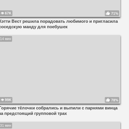
67K
71%
Кэтти Вест решила порадовать любимого и пригласила
соседскую манду для поебушек
14 мин
99K
78%
Горячие тёлочки собрались и выпили с парнями винца
за предстоящий групповой трах
31 мин