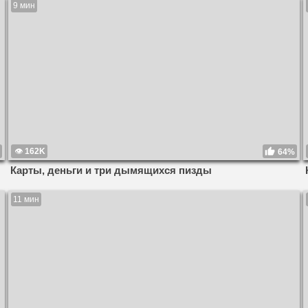
9 мин
162K
64%
Карты, деньги и три дымящихся пизды
11 мин