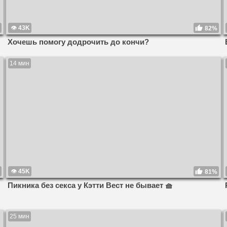
43K
82%
Хочешь помогу додрочить до кончи?
14 мин
45K
81%
Пикника без секса у Кэтти Вест не бывает 🧺
25 мин