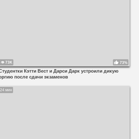
73K
73%
Студентки Кэтти Вест и Дарси Дарк устроили дикую
оргию после сдачи экзаменов
24 мин