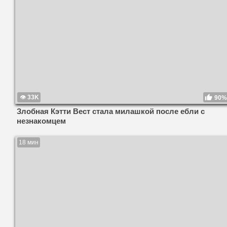
33K
90%
Злобная Кэтти Вест стала милашкой после ебли с
незнакомцем
18 мин