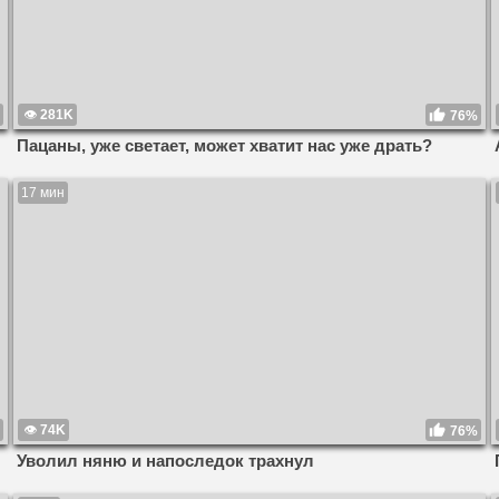
281K
76%
Пацаны, уже светает, может хватит нас уже драть?
17 мин
74K
76%
Уволил няню и напоследок трахнул