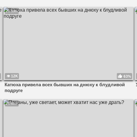
20 мин
12K
63%
Катюха привела всех бывших на днюху к блудливой
подруге
26 мин