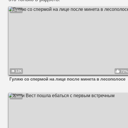
10 мин
12K
72%
Гуляю со спермой на лице после минета в лесополосе
30 мин